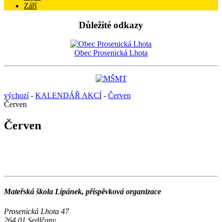
Září
Důležité odkazy
Obec Prosenická Lhota
výchozí
-
KALENDÁŘ AKCÍ
-
Červen
Červen
Červen
Mateřská škola Lípánek, příspěvková organizace
Prosenická Lhota 47
264 01 Sedlčany