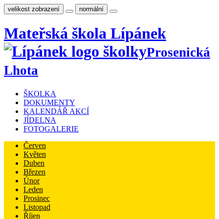
velikost zobrazení
normální
Mateřská
škola
Lípánek
Prosenická
Lhota
ŠKOLKA
DOKUMENTY
KALENDÁŘ AKCÍ
JÍDELNA
FOTOGALERIE
Červen
Květen
Duben
Březen
Únor
Leden
Prosinec
Listopad
Říjen