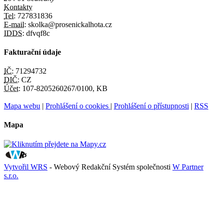
Kontakty
Tel:
727831836
E-mail:
skolka@prosenickalhota.cz
IDDS:
dfvqf8c
Fakturační údaje
IČ:
71294732
DIČ:
CZ
Účet:
107-8205260267/0100, KB
Mapa webu
|
Prohlášení o cookies
|
Prohlášení o přístupnosti
|
RSS
Mapa
Vytvořil WRS
- Webový Redakční Systém společnosti
W Partner
s.r.o.