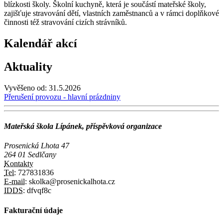
blízkosti školy. Školní kuchyně, která je součástí mateřské školy,
zajišťuje stravování dětí, vlastních zaměstnanců a v rámci doplňkové
činnosti též stravování cizích strávníků.
Kalendář akcí
Aktuality
Vyvěšeno od:
31.5.2026
Přerušení provozu - hlavní prázdniny
Mateřská škola Lípánek, příspěvková organizace
Prosenická Lhota 47
264 01 Sedlčany
Kontakty
Tel:
727831836
E-mail:
skolka@prosenickalhota.cz
IDDS:
dfvqf8c
Fakturační údaje