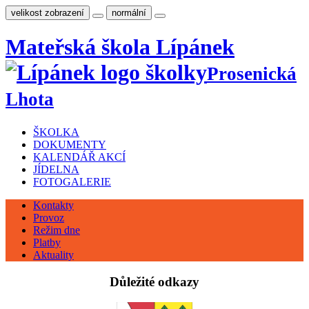
velikost zobrazení
normální
Mateřská
škola
Lípánek
Prosenická
Lhota
ŠKOLKA
DOKUMENTY
KALENDÁŘ AKCÍ
JÍDELNA
FOTOGALERIE
Kontakty
Provoz
Režim dne
Platby
Aktuality
Důležité odkazy