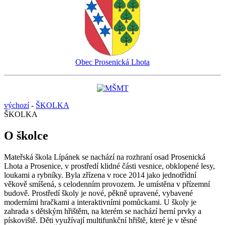
Obec Prosenická Lhota
výchozí
-
ŠKOLKA
ŠKOLKA
O školce
Mateřská škola Lípánek se nachází na rozhraní osad Prosenická
Lhota a Prosenice, v prostředí klidné části vesnice, obklopené lesy,
loukami a rybníky. Byla zřízena v roce 2014 jako jednotřídní
věkově smíšená, s celodenním provozem. Je umístěna v přízemní
budově. Prostředí školy je nové, pěkně upravené, vybavené
moderními hračkami a interaktivními pomůckami. U školy je
zahrada s dětským hřištěm, na kterém se nachází herní prvky a
pískoviště. Děti využívají multifunkční hřiště, které je v těsné